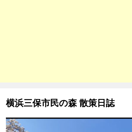
コ
ン
横浜三保市民の森 散策日誌
テ
ン
ツ
へ
ス
キ