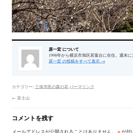
原一宏 について
1998年から横浜市旭区若葉台に在住。週末
原一宏 の投稿をすべて表示
→
カテゴリー:
三保市民の森の花
パーマリンク
←
富士山
コメントを残す
※
メールアドレスが公開されることはありません。
が付