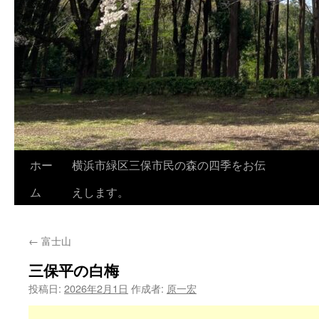
ホー
横浜市緑区三保市民の森の四季をお伝
ム
えします。
←
富士山
三保平の白梅
投稿日:
2026年2月1日
作成者:
原一宏