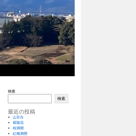
検索
検索
最近の投稿
山百合
紫陽花
桜満開
紅梅満開