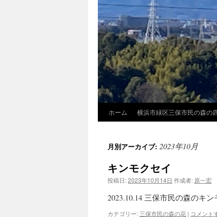
ホーム
横浜市緑区三保市民の森の
2023年10月
月別アーカイブ:
キンモクセイ
投稿日:
2023年10月14日
作成者:
原一宏
2023.10.14 三保市民の森
カテゴリー:
三保市民の森の花
|
コメント