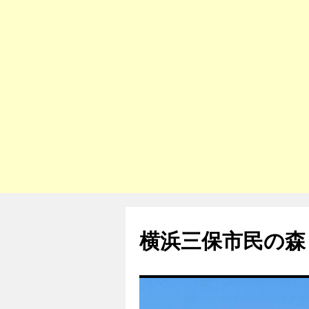
コ
ン
横浜三保市民の森
テ
ン
ツ
へ
ス
キ