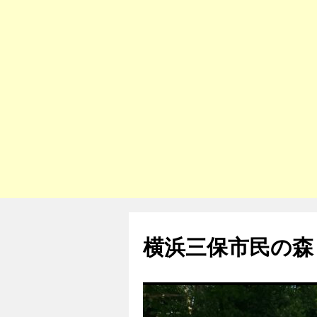
コ
ン
横浜三保市民の森
テ
ン
ツ
へ
ス
キ