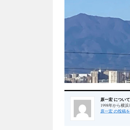
原一宏 について
1998年から
原一宏 の投稿