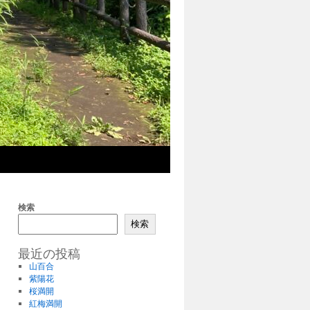
検索
検索
最近の投稿
山百合
紫陽花
桜満開
紅梅満開